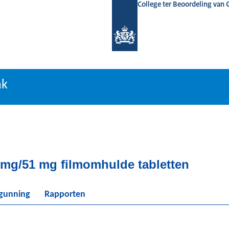
College ter Beoordeling van
tiebank
nk
9 mg/51 mg filmomhulde tabletten
rgunning
Rapporten