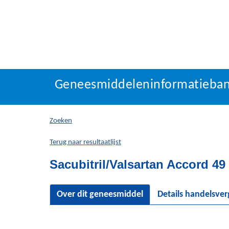
Geneesmiddeleninforma
Geneesmiddeleninformatieba
U
bevindt
zich
Zoeken
hier:
Terug naar resultaatlijst
Sacubitril/Valsartan Accord 4
Over dit geneesmiddel
Details handelsve