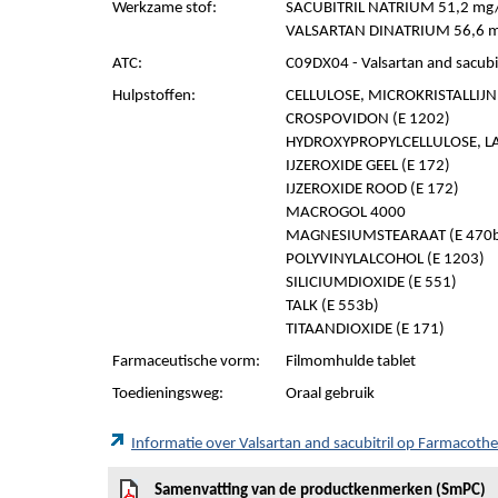
Werkzame stof:
SACUBITRIL NATRIUM 51,2 mg/
VALSARTAN DINATRIUM 56,6 m
ATC:
C09DX04 - Valsartan and sacubit
Hulpstoffen:
CELLULOSE, MICROKRISTALLIJN (
CROSPOVIDON (E 1202)
HYDROXYPROPYLCELLULOSE, LA
IJZEROXIDE GEEL (E 172)
IJZEROXIDE ROOD (E 172)
MACROGOL 4000
MAGNESIUMSTEARAAT (E 470
POLYVINYLALCOHOL (E 1203)
SILICIUMDIOXIDE (E 551)
TALK (E 553b)
TITAANDIOXIDE (E 171)
Farmaceutische vorm:
Filmomhulde tablet
Toedieningsweg:
Oraal gebruik
Informatie over Valsartan and sacubitril op Farmacot
Samenvatting van de productkenmerken (SmPC)