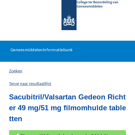
College ter Beoordeling van
Geneesmiddelen
Geneesmiddeleninformatieb
Ga
U
dir
Geneesmiddeleninformatiebank
na
bevindt
in
zich
Zoeken
hier:
Terug naar resultaatlijst
Sacubitril/Valsartan Gedeon Richt
er 49 mg/51 mg filmomhulde table
tten