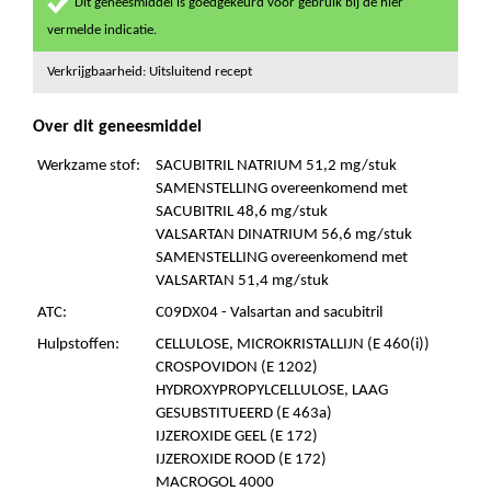
Dit geneesmiddel is goedgekeurd voor gebruik bij de hier
vermelde indicatie.
Verkrijgbaarheid: Uitsluitend recept
Over dit geneesmiddel
Werkzame stof:
SACUBITRIL NATRIUM 51,2 mg/stuk
SAMENSTELLING overeenkomend met
SACUBITRIL 48,6 mg/stuk
VALSARTAN DINATRIUM 56,6 mg/stuk
SAMENSTELLING overeenkomend met
VALSARTAN 51,4 mg/stuk
ATC:
C09DX04 - Valsartan and sacubitril
Hulpstoffen:
CELLULOSE, MICROKRISTALLIJN (E 460(i))
CROSPOVIDON (E 1202)
HYDROXYPROPYLCELLULOSE, LAAG
GESUBSTITUEERD (E 463a)
IJZEROXIDE GEEL (E 172)
IJZEROXIDE ROOD (E 172)
MACROGOL 4000