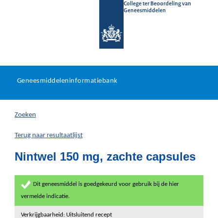
College ter Beoordeling van
Geneesmiddelen
Geneesmiddeleninformatieb
Ga
U
dir
Geneesmiddeleninformatiebank
na
bevindt
in
zich
Zoeken
hier:
Terug naar resultaatlijst
Nintwel 150 mg, zachte capsules
Dit geneesmiddel is goedgekeurd voor gebruik bij de hier
vermelde indicatie.
Verkrijgbaarheid: Uitsluitend recept