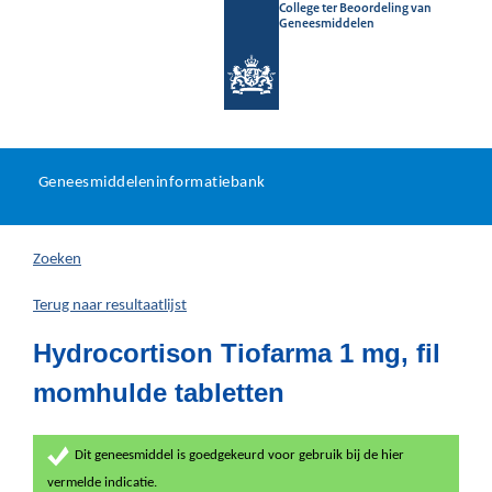
College ter Beoordeling van
Geneesmiddelen
Geneesmiddeleninformatieb
Ga
U
dir
Geneesmiddeleninformatiebank
na
bevindt
in
zich
Zoeken
hier:
Terug naar resultaatlijst
Hydrocortison Tiofarma 1 mg, fil
momhulde tabletten
Dit geneesmiddel is goedgekeurd voor gebruik bij de hier
vermelde indicatie.