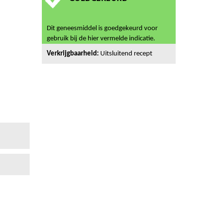
Dit geneesmiddel is goedgekeurd voor
gebruik bij de hier vermelde indicatie.
Verkrijgbaarheid:
Uitsluitend recept
n