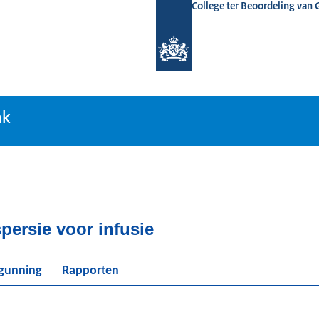
College ter Beoordeling van
tiebank
nk
persie voor infusie
rgunning
Rapporten