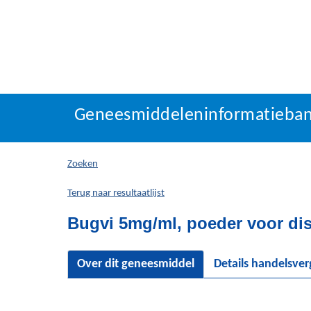
Geneesmiddeleninforma
Geneesmiddeleninformatieba
U
bevindt
zich
Zoeken
hier:
Terug naar resultaatlijst
Bugvi 5mg/ml, poeder voor dis
Over dit geneesmiddel
Details handelsve