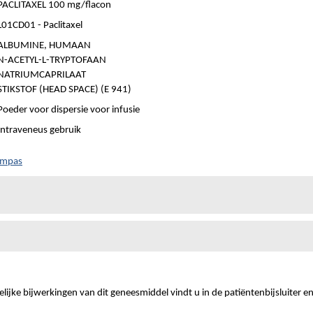
PACLITAXEL 100 mg/flacon
L01CD01 - Paclitaxel
ALBUMINE, HUMAAN
N-ACETYL-L-TRYPTOFAAN
NATRIUMCAPRILAAT
STIKSTOF (HEAD SPACE) (E 941)
Poeder voor dispersie voor infusie
Intraveneus gebruik
Kompas
ijke bijwerkingen van dit geneesmiddel vindt u in de patiëntenbijsluiter e