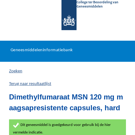
College ter Beoordeling van
Geneesmiddelen
Geneesmiddeleninformatieb
Ga
U
dir
Geneesmiddeleninformatiebank
na
bevindt
in
zich
Zoeken
hier:
Terug naar resultaatlijst
Dimethylfumaraat MSN 120 mg m
aagsapresistente capsules, hard
Dit geneesmiddel is goedgekeurd voor gebruik bij de hier
vermelde indicatie.