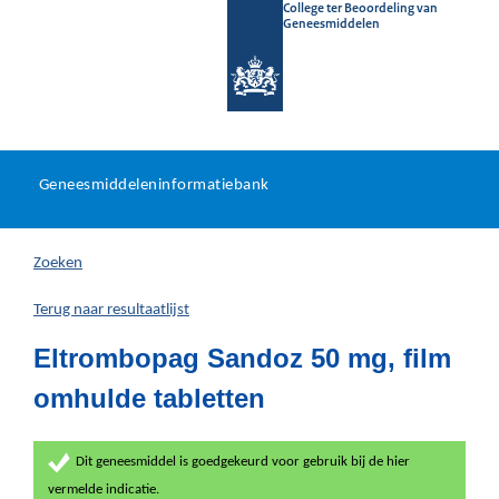
College ter Beoordeling van
Geneesmiddelen
Geneesmiddeleninformatieb
Ga
U
dir
Geneesmiddeleninformatiebank
na
bevindt
in
zich
Zoeken
hier:
Terug naar resultaatlijst
Eltrombopag Sandoz 50 mg, film
omhulde tabletten
Dit geneesmiddel is goedgekeurd voor gebruik bij de hier
vermelde indicatie.