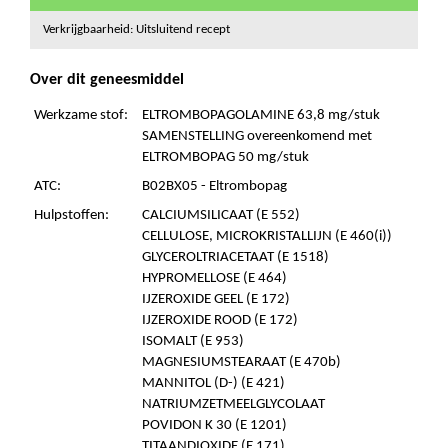
Verkrijgbaarheid: Uitsluitend recept
Over dit geneesmiddel
Werkzame stof:
ELTROMBOPAGOLAMINE 63,8 mg/stuk
SAMENSTELLING overeenkomend met
ELTROMBOPAG 50 mg/stuk
ATC:
B02BX05 - Eltrombopag
Hulpstoffen:
CALCIUMSILICAAT (E 552)
CELLULOSE, MICROKRISTALLIJN (E 460(i))
GLYCEROLTRIACETAAT (E 1518)
HYPROMELLOSE (E 464)
IJZEROXIDE GEEL (E 172)
IJZEROXIDE ROOD (E 172)
ISOMALT (E 953)
MAGNESIUMSTEARAAT (E 470b)
MANNITOL (D-) (E 421)
NATRIUMZETMEELGLYCOLAAT
POVIDON K 30 (E 1201)
TITAANDIOXIDE (E 171)