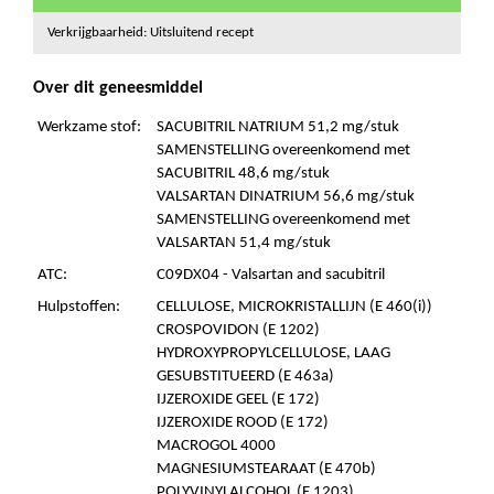
Verkrijgbaarheid: Uitsluitend recept
Over dit geneesmiddel
Werkzame stof:
SACUBITRIL NATRIUM 51,2 mg/stuk
SAMENSTELLING overeenkomend met
SACUBITRIL 48,6 mg/stuk
VALSARTAN DINATRIUM 56,6 mg/stuk
SAMENSTELLING overeenkomend met
VALSARTAN 51,4 mg/stuk
ATC:
C09DX04 - Valsartan and sacubitril
Hulpstoffen:
CELLULOSE, MICROKRISTALLIJN (E 460(i))
CROSPOVIDON (E 1202)
HYDROXYPROPYLCELLULOSE, LAAG
GESUBSTITUEERD (E 463a)
IJZEROXIDE GEEL (E 172)
IJZEROXIDE ROOD (E 172)
MACROGOL 4000
MAGNESIUMSTEARAAT (E 470b)
POLYVINYLALCOHOL (E 1203)