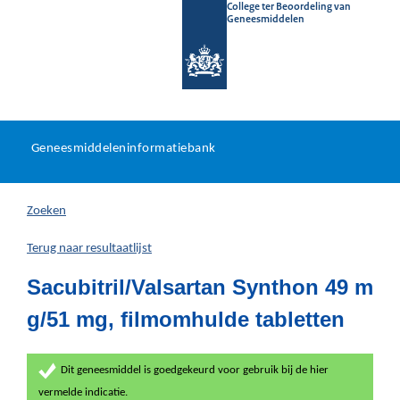
College ter Beoordeling van
Geneesmiddelen
Geneesmiddeleninformatieb
Ga
U
dir
Geneesmiddeleninformatiebank
na
bevindt
in
zich
Zoeken
hier:
Terug naar resultaatlijst
Sacubitril/Valsartan Synthon 49 m
g/51 mg, filmomhulde tabletten
Dit geneesmiddel is goedgekeurd voor gebruik bij de hier
vermelde indicatie.