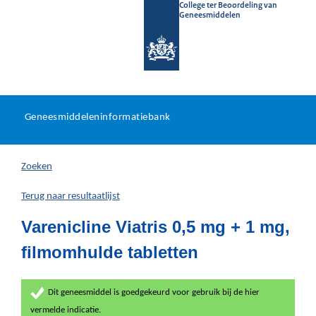
College ter Beoordeling van
Geneesmiddelen
Geneesmiddeleninformatieb
Ga
U
dir
Geneesmiddeleninformatiebank
na
bevindt
in
zich
Zoeken
hier:
Terug naar resultaatlijst
Varenicline Viatris 0,5 mg + 1 mg,
filmomhulde tabletten
Dit geneesmiddel is goedgekeurd voor gebruik bij de hier
vermelde indicatie.