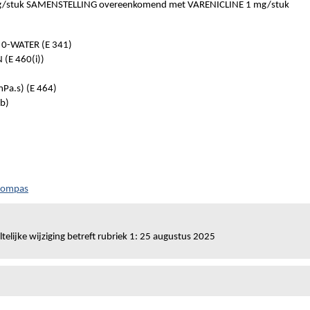
/stuk SAMENSTELLING overeenkomend met VARENICLINE 1 mg/stuk
-WATER (E 341)
(E 460(i))
Pa.s) (E 464)
b)
 Kompas
telijke wijziging betreft rubriek 1: 25 augustus 2025