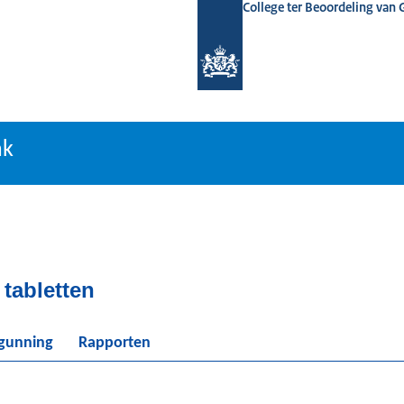
College ter Beoordeling van
tiebank
nk
tabletten
rgunning
Rapporten