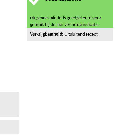
Dit geneesmiddel is goedgekeurd voor
gebruik bij de hier vermelde indicatie.
Verkrijgbaarheid:
Uitsluitend recept