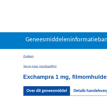
Geneesmiddeleninforma
Geneesmiddeleninformatieba
U
bevindt
zich
Zoeken
hier:
Terug naar resultaatlijst
Exchampra 1 mg, filmomhulde 
Over dit geneesmiddel
Details handelsve