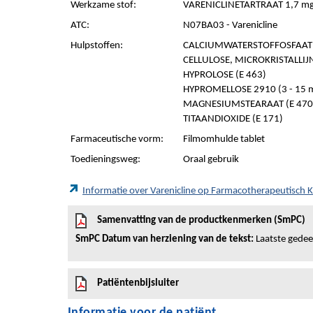
Werkzame stof:
VARENICLINETARTRAAT 1,7 mg
ATC:
N07BA03 - Varenicline
Hulpstoffen:
CALCIUMWATERSTOFFOSFAAT 0
CELLULOSE, MICROKRISTALLIJN 
HYPROLOSE (E 463)
HYPROMELLOSE 2910 (3 - 15 m
MAGNESIUMSTEARAAT (E 470
TITAANDIOXIDE (E 171)
Farmaceutische vorm:
Filmomhulde tablet
Toedieningsweg:
Oraal gebruik
Informatie over Varenicline op Farmacotherapeutisch
Samenvatting van de productkenmerken (SmPC)
SmPC Datum van herziening van de tekst:
Laatste gedeel
Patiëntenbijsluiter
Informatie voor de patiënt