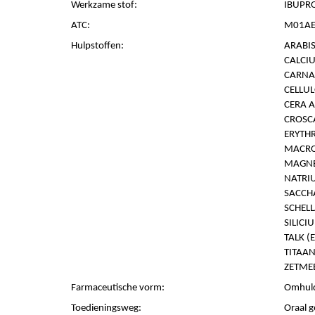
Werkzame stof:
IBUPRO
ATC:
M01AE0
Hulpstoffen:
ARABIS
CALCI
CARNA
CELLUL
CERA A
CROSC
ERYTH
MACRO
MAGNE
NATRI
SACCH
SCHELL
SILICI
TALK (
TITAAN
ZETMEE
Farmaceutische vorm:
Omhuld
Toedieningsweg:
Oraal g