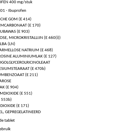
FEN 400 mg/stuk
1 - Ibuprofen
CHE GOM (E 414)
UMCARBONAAT (E 170)
UBAWAS (E 903)
OSE, MICROKRISTALLIJN (E 460(i))
LBA (LN)
ARMELLOSE NATRIUM (E 468)
ROSINE ALUMINIUMLAK (E 127)
GOLGLYCEROLRICINOLEAAT
SIUMSTEARAAT (E 470b)
UMBENZOAAT (E 211)
AROSE
AK (E 904)
UMDIOXIDE (E 551)
E 553b)
DIOXIDE (E 171)
L, GEPREGELATINEERD
e tablet
ebruik