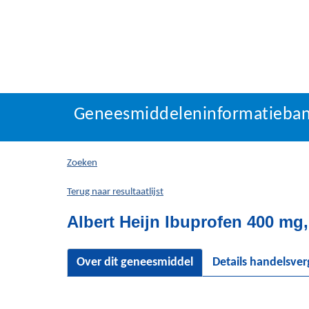
Geneesmiddeleninforma
Geneesmiddeleninformatieba
U
bevindt
zich
Zoeken
hier:
Terug naar resultaatlijst
Albert Heijn Ibuprofen 400 mg
Over dit geneesmiddel
Details handelsve