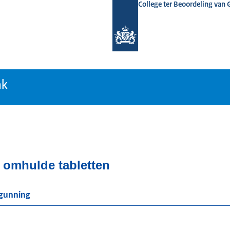
College ter Beoordeling van
tiebank
nk
, omhulde tabletten
rgunning