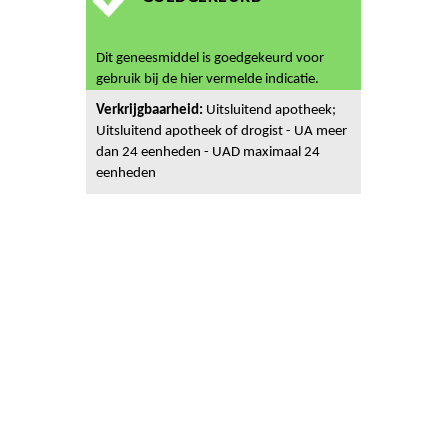
Dit geneesmiddel is goedgekeurd voor
gebruik bij de hier vermelde indicatie.
Verkrijgbaarheid:
Uitsluitend apotheek;
Uitsluitend apotheek of drogist - UA meer
dan 24 eenheden - UAD maximaal 24
eenheden