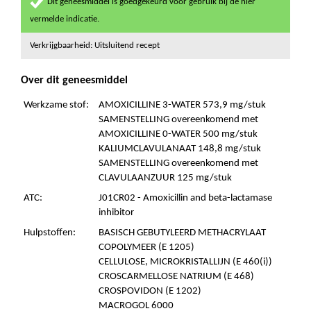
Dit geneesmiddel is goedgekeurd voor gebruik bij de hier
vermelde indicatie.
Verkrijgbaarheid: Uitsluitend recept
Over dit geneesmiddel
Werkzame stof:
AMOXICILLINE 3-WATER 573,9 mg/stuk
SAMENSTELLING overeenkomend met
AMOXICILLINE 0-WATER 500 mg/stuk
KALIUMCLAVULANAAT 148,8 mg/stuk
SAMENSTELLING overeenkomend met
CLAVULAANZUUR 125 mg/stuk
ATC:
J01CR02 - Amoxicillin and beta-lactamase
inhibitor
Hulpstoffen:
BASISCH GEBUTYLEERD METHACRYLAAT
COPOLYMEER (E 1205)
CELLULOSE, MICROKRISTALLIJN (E 460(i))
CROSCARMELLOSE NATRIUM (E 468)
CROSPOVIDON (E 1202)
MACROGOL 6000