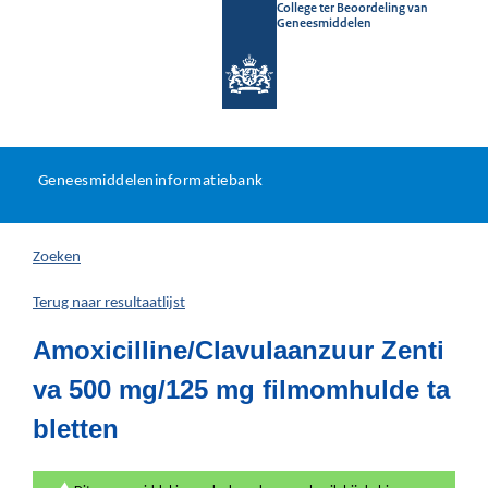
College ter Beoordeling van
Geneesmiddelen
Geneesmiddeleninformatieb
Ga
U
dir
Geneesmiddeleninformatiebank
na
bevindt
in
zich
Zoeken
hier:
Terug naar resultaatlijst
Amoxicilline/Clavulaanzuur Zenti
va 500 mg/125 mg filmomhulde ta
bletten