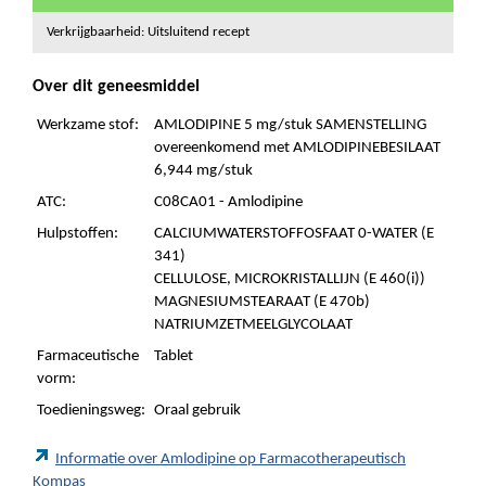
Verkrijgbaarheid: Uitsluitend recept
Over dit geneesmiddel
Werkzame stof:
AMLODIPINE 5 mg/stuk SAMENSTELLING
overeenkomend met AMLODIPINEBESILAAT
6,944 mg/stuk
ATC:
C08CA01 - Amlodipine
Hulpstoffen:
CALCIUMWATERSTOFFOSFAAT 0-WATER (E
341)
CELLULOSE, MICROKRISTALLIJN (E 460(i))
MAGNESIUMSTEARAAT (E 470b)
NATRIUMZETMEELGLYCOLAAT
Farmaceutische
Tablet
vorm:
Toedieningsweg:
Oraal gebruik
Informatie over Amlodipine op Farmacotherapeutisch
Kompas