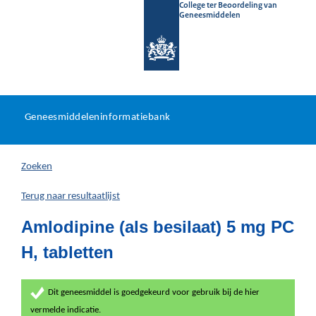
College ter Beoordeling van
Geneesmiddelen
Geneesmiddeleninformatieb
Ga
U
dir
Geneesmiddeleninformatiebank
na
bevindt
in
zich
Zoeken
hier:
Terug naar resultaatlijst
Amlodipine (als besilaat) 5 mg PC
H, tabletten
Dit geneesmiddel is goedgekeurd voor gebruik bij de hier
vermelde indicatie.