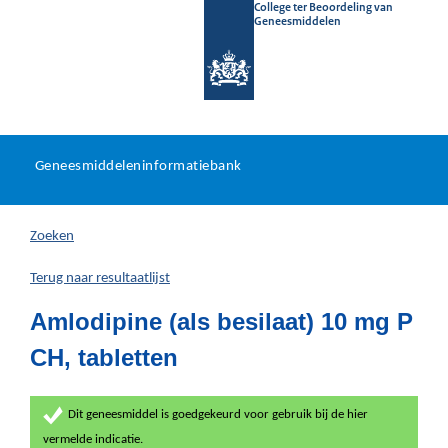
College ter Beoordeling van
Geneesmiddelen
Geneesmiddeleninformatieb
Ga
U
dir
Geneesmiddeleninformatiebank
na
bevindt
in
zich
Zoeken
hier:
Terug naar resultaatlijst
Amlodipine (als besilaat) 10 mg P
CH, tabletten
Dit geneesmiddel is goedgekeurd voor gebruik bij de hier
vermelde indicatie.