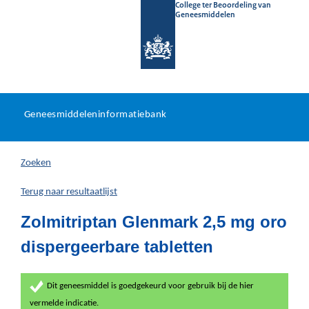
College ter Beoordeling van
Geneesmiddelen
Geneesmiddeleninformatieb
Ga
U
dir
Geneesmiddeleninformatiebank
na
bevindt
in
zich
Zoeken
hier:
Terug naar resultaatlijst
Zolmitriptan Glenmark 2,5 mg oro
dispergeerbare tabletten
Dit geneesmiddel is goedgekeurd voor gebruik bij de hier
vermelde indicatie.