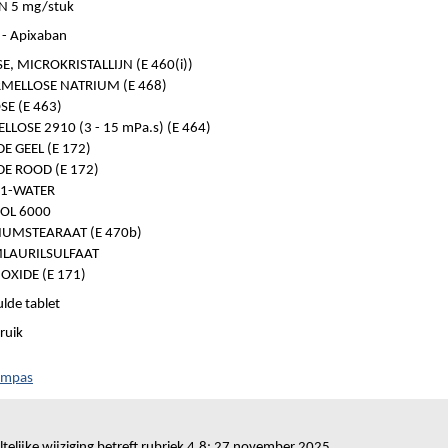
N 5 mg/stuk
- Apixaban
E, MICROKRISTALLIJN (E 460(i))
MELLOSE NATRIUM (E 468)
E (E 463)
LOSE 2910 (3 - 15 mPa.s) (E 464)
DE GEEL (E 172)
DE ROOD (E 172)
 1-WATER
OL 6000
UMSTEARAAT (E 470b)
LAURILSULFAAT
OXIDE (E 171)
lde tablet
ruik
ompas
telijke wijziging betreft rubriek 4.8: 27 november 2025