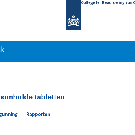
College ter Beoordeling van
tiebank
nk
momhulde tabletten
rgunning
Rapporten