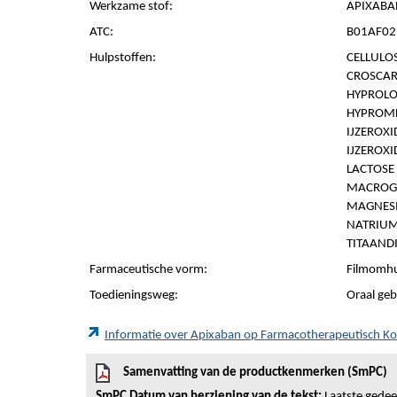
Werkzame stof:
APIXABA
ATC:
B01AF02 
Hulpstoffen:
CELLULOS
CROSCAR
HYPROLOS
HYPROMEL
IJZEROXI
IJZEROXI
LACTOSE
MACROG
MAGNESI
NATRIUM
TITAANDI
Farmaceutische vorm:
Filmomhu
Toedieningsweg:
Oraal geb
Informatie over Apixaban op Farmacotherapeutisch K
Samenvatting van de productkenmerken (SmPC)
SmPC Datum van herziening van de tekst:
Laatste gedeel