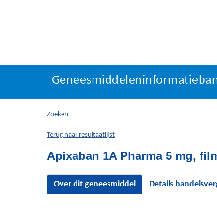
Geneesmiddeleninforma
Geneesmiddeleninformatieba
U
bevindt
zich
Zoeken
hier:
Terug naar resultaatlijst
Apixaban 1A Pharma 5 mg, fil
Over dit geneesmiddel
Details handelsve