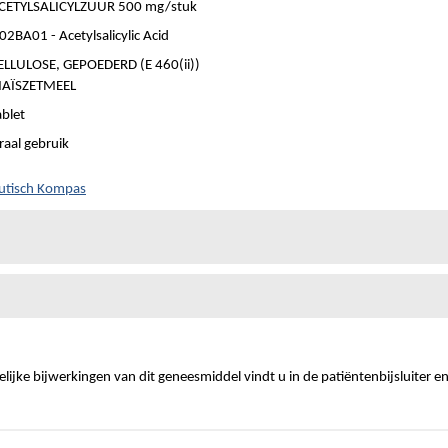
CETYLSALICYLZUUR 500 mg/stuk
02BA01 - Acetylsalicylic Acid
ELLULOSE, GEPOEDERD (E 460(ii))
AÏSZETMEEL
ablet
raal gebruik
eutisch Kompas
ijke bijwerkingen van dit geneesmiddel vindt u in de patiëntenbijsluiter e