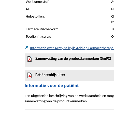
Werkzame stof:
A
ATC:
N
Hulpstoffen:
C
M
Farmaceutische vorm:
T
Toedieningsweg:
O
Informatie over Acetylsalicylic Acid op Farmacotherap
Samenvatting van de productkenmerken (SmPC)
Patiëntenbijsluiter
Informatie voor de patiënt
Een uitgebreide beschrijving van de werkzaamheid en mogel
samenvatting van de productkenmerken.