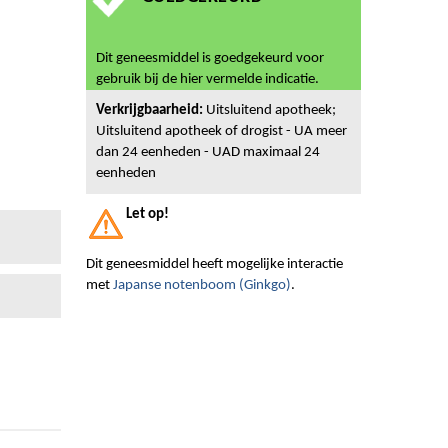
Dit geneesmiddel is goedgekeurd voor
gebruik bij de hier vermelde indicatie.
Verkrijgbaarheid:
Uitsluitend apotheek;
Uitsluitend apotheek of drogist - UA meer
dan 24 eenheden - UAD maximaal 24
eenheden
Let op!
Dit geneesmiddel heeft mogelijke interactie
met
Japanse notenboom (Ginkgo)
.
n