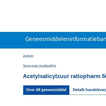
Geneesmiddeleninforma
Geneesmiddeleninformatieba
U
bevindt
zich
Zoeken
hier:
Terug naar resultaatlijst
Acetylsalicylzuur ratiopharm 5
Over dit geneesmiddel
Details handelsve