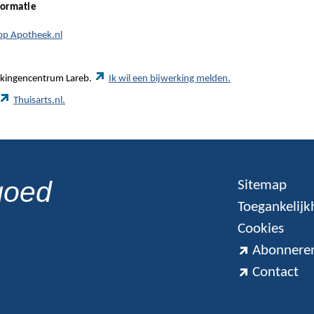
formatie
g op Apotheek.nl
werkingencentrum Lareb.
Ik wil een bijwerking melden.
Thuisarts.nl.
goed
Sitemap
Toegankelijk
Cookies
Abonneren
Contact