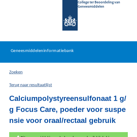
College ter Beoordeling van
Geneesmiddelen
Geneesmiddeleninformatieb
Ga
U
dir
Geneesmiddeleninformatiebank
na
bevindt
in
zich
Zoeken
hier:
Terug naar resultaatlijst
Calciumpolystyreensulfonaat 1 g/
g Focus Care, poeder voor suspe
nsie voor oraal/rectaal gebruik