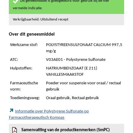
Dit geneesmiddel is goedgekeurd voor gebruik bij de hier
vermelde indicatie.
Verkrijgbaarheid: Uitsluitend recept
Over dit geneesmiddel
Werkzame stof:
POLYSTYREENSULFONAAT CALCIUM 997,5
mg/g
ATC:
V03AE01 - Polystyrene Sulfonate
Hulpstoffen:
NATRIUMBENZOAAT (E 211)
VANILLESMAAKSTOF
Farmaceutische
Poeder voor suspensie voor oraal / rectaal
vorm:
gebruik
Toedieningsweg:
Oraal gebruik, Rectaal gebruik
Informatie over Polystyrene Sulfonate op
Farmacotherapeutisch Kompas
Samenvatting van de productkenmerken (SmPC)