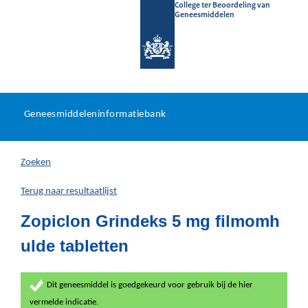
College ter Beoordeling van
Geneesmiddelen
Geneesmiddeleninformatieb
Ga
U
dir
Geneesmiddeleninformatiebank
na
bevindt
in
zich
Zoeken
hier:
Terug naar resultaatlijst
Zopiclon Grindeks 5 mg filmomh
ulde tabletten
Dit geneesmiddel is goedgekeurd voor gebruik bij de hier
vermelde indicatie.