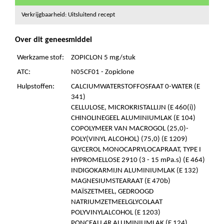
Verkrijgbaarheid: Uitsluitend recept
Over dit geneesmiddel
Werkzame stof:
ZOPICLON 5 mg/stuk
ATC:
N05CF01 - Zopiclone
Hulpstoffen:
CALCIUMWATERSTOFFOSFAAT 0-WATER (E
341)
CELLULOSE, MICROKRISTALLIJN (E 460(i))
CHINOLINEGEEL ALUMINIUMLAK (E 104)
COPOLYMEER VAN MACROGOL (25,0)-
POLY(VINYL ALCOHOL) (75,0) (E 1209)
GLYCEROL MONOCAPRYLOCAPRAAT, TYPE I
HYPROMELLOSE 2910 (3 - 15 mPa.s) (E 464)
INDIGOKARMIJN ALUMINIUMLAK (E 132)
MAGNESIUMSTEARAAT (E 470b)
MAÏSZETMEEL, GEDROOGD
NATRIUMZETMEELGLYCOLAAT
POLYVINYLALCOHOL (E 1203)
PONCEAU 4R ALUMINIUMLAK (E 124)