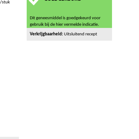
/stuk
Dit geneesmiddel is goedgekeurd voor
gebruik bij de hier vermelde indicatie.
Verkrijgbaarheid:
Uitsluitend recept