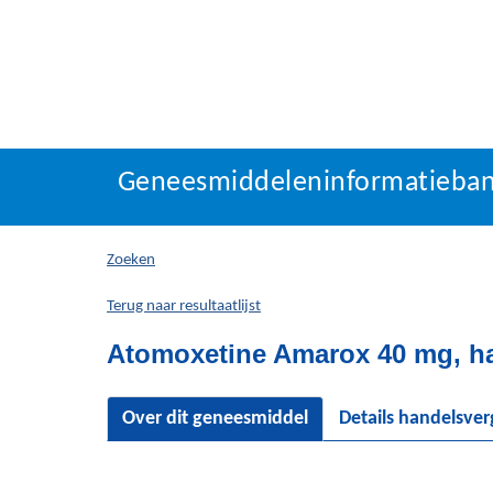
Geneesmiddeleninforma
Geneesmiddeleninformatieba
U
bevindt
zich
Zoeken
hier:
Terug naar resultaatlijst
Atomoxetine Amarox 40 mg, h
Over dit geneesmiddel
Details handelsve