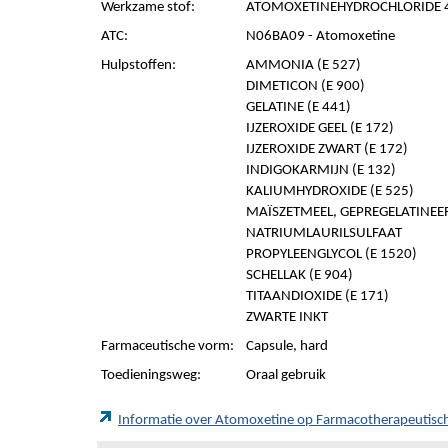
Werkzame stof:
ATOMOXETINEHYDROCHLORIDE 45
ATC:
N06BA09 - Atomoxetine
Hulpstoffen:
AMMONIA (E 527)
DIMETICON (E 900)
GELATINE (E 441)
IJZEROXIDE GEEL (E 172)
IJZEROXIDE ZWART (E 172)
INDIGOKARMIJN (E 132)
KALIUMHYDROXIDE (E 525)
MAÏSZETMEEL, GEPREGELATINEE
NATRIUMLAURILSULFAAT
PROPYLEENGLYCOL (E 1520)
SCHELLAK (E 904)
TITAANDIOXIDE (E 171)
ZWARTE INKT
Farmaceutische vorm:
Capsule, hard
Toedieningsweg:
Oraal gebruik
Informatie over Atomoxetine op Farmacotherapeutis