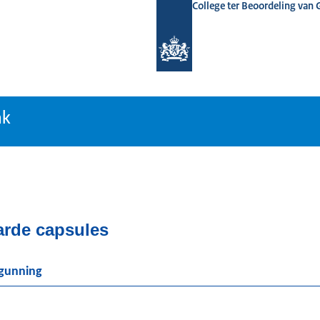
College ter Beoordeling van
tiebank
nk
arde capsules
rgunning