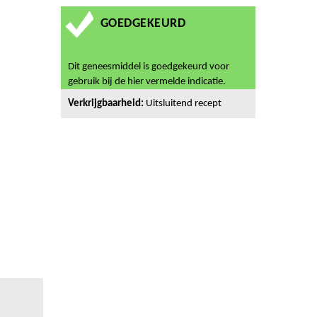
GOEDGEKEURD
Dit geneesmiddel is goedgekeurd voor
gebruik bij de hier vermelde indicatie.
Verkrijgbaarheid:
Uitsluitend recept