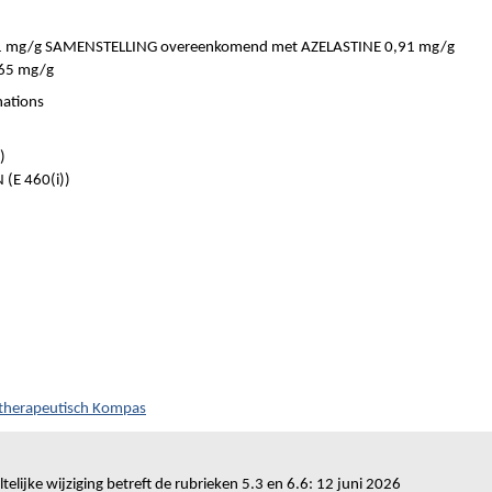
 mg/g SAMENSTELLING overeenkomend met AZELASTINE 0,91 mg/g
65 mg/g
nations
)
(E 460(i))
)
otherapeutisch Kompas
telijke wijziging betreft de rubrieken 5.3 en 6.6: 12 juni 2026