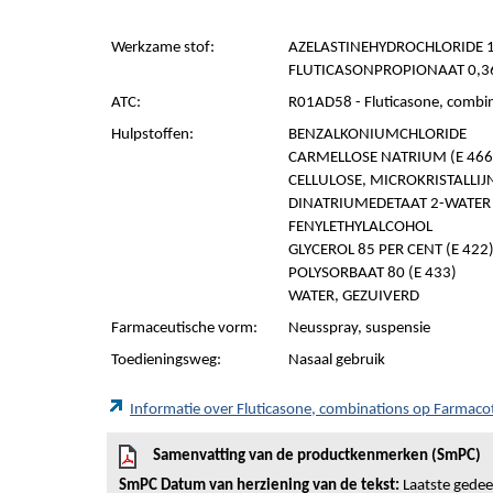
Werkzame stof:
AZELASTINEHYDROCHLORIDE 1
FLUTICASONPROPIONAAT 0,3
ATC:
R01AD58 - Fluticasone, combi
Hulpstoffen:
BENZALKONIUMCHLORIDE
CARMELLOSE NATRIUM (E 466
CELLULOSE, MICROKRISTALLIJN 
DINATRIUMEDETAAT 2-WATER
FENYLETHYLALCOHOL
GLYCEROL 85 PER CENT (E 422
POLYSORBAAT 80 (E 433)
WATER, GEZUIVERD
Farmaceutische vorm:
Neusspray, suspensie
Toedieningsweg:
Nasaal gebruik
Informatie over Fluticasone, combinations op Farmac
Samenvatting van de productkenmerken (SmPC)
SmPC Datum van herziening van de tekst:
Laatste gedeel