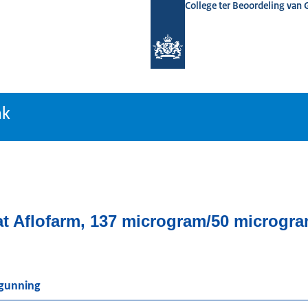
College ter Beoordeling van
tiebank
nk
at Aflofarm, 137 microgram/50 microgra
rgunning