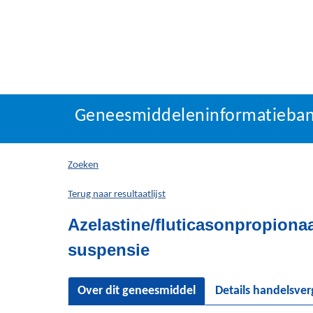
Geneesmiddeleninforma
Geneesmiddeleninformatieba
U
bevindt
zich
Zoeken
hier:
Terug naar resultaatlijst
Azelastine/fluticasonpropiona
suspensie
Over dit geneesmiddel
Details handelsve