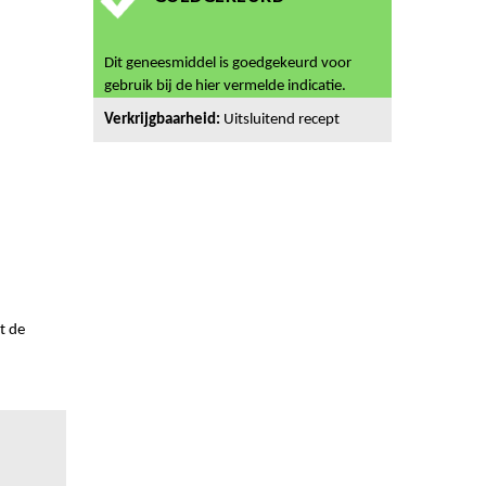
Dit geneesmiddel is goedgekeurd voor
gebruik bij de hier vermelde indicatie.
Verkrijgbaarheid:
Uitsluitend recept
t de