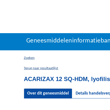
Geneesmiddeleninforma
Geneesmiddeleninformatieba
U
bevindt
zich
Zoeken
hier:
Terug naar resultaatlijst
ACARIZAX 12 SQ-HDM, lyofilis
Over dit geneesmiddel
Details handelsve