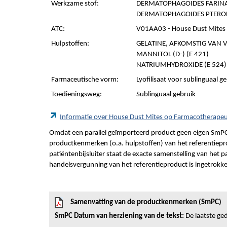
Werkzame stof:
DERMATOPHAGOIDES FARINAE
DERMATOPHAGOIDES PTERONY
ATC:
V01AA03 - House Dust Mites
Hulpstoffen:
GELATINE, AFKOMSTIG VAN V
MANNITOL (D-) (E 421)
NATRIUMHYDROXIDE (E 524)
Farmaceutische vorm:
Lyofilisaat voor sublinguaal g
Toedieningsweg:
Sublinguaal gebruik
Informatie over House Dust Mites op Farmacotherape
Omdat een parallel geïmporteerd product geen eigen SmPC
productkenmerken (o.a. hulpstoffen) van het referentiepro
patiëntenbijsluiter staat de exacte samenstelling van het 
handelsvergunning van het referentieproduct is ingetrokk
Samenvatting van de productkenmerken (SmPC)
SmPC Datum van herziening van de tekst:
De laatste ged