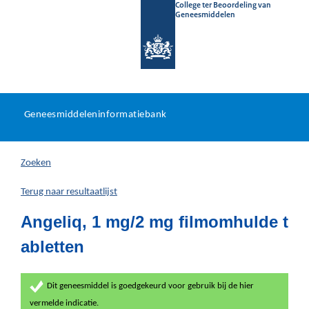
College ter Beoordeling van
Geneesmiddelen
Geneesmiddeleninformatieb
Ga
U
dir
Geneesmiddeleninformatiebank
na
bevindt
in
zich
Zoeken
hier:
Terug naar resultaatlijst
Angeliq, 1 mg/2 mg filmomhulde t
abletten
Dit geneesmiddel is goedgekeurd voor gebruik bij de hier
vermelde indicatie.