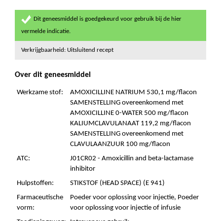
Dit geneesmiddel is goedgekeurd voor gebruik bij de hier
vermelde indicatie.
Verkrijgbaarheid: Uitsluitend recept
Over dit geneesmiddel
Werkzame stof:
AMOXICILLINE NATRIUM 530,1 mg/flacon
SAMENSTELLING overeenkomend met
AMOXICILLINE 0-WATER 500 mg/flacon
KALIUMCLAVULANAAT 119,2 mg/flacon
SAMENSTELLING overeenkomend met
CLAVULAANZUUR 100 mg/flacon
ATC:
J01CR02 - Amoxicillin and beta-lactamase
inhibitor
Hulpstoffen:
STIKSTOF (HEAD SPACE) (E 941)
Farmaceutische
Poeder voor oplossing voor injectie, Poeder
vorm:
voor oplossing voor injectie of infusie