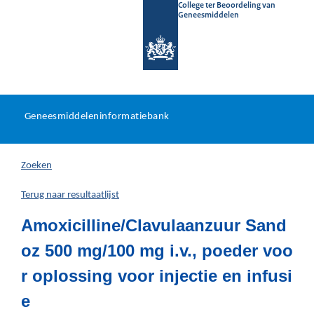
College ter Beoordeling van
Geneesmiddelen
Geneesmiddeleninformatieb
Ga
U
dir
Geneesmiddeleninformatiebank
na
bevindt
in
zich
Zoeken
hier:
Terug naar resultaatlijst
Amoxicilline/Clavulaanzuur Sand
oz 500 mg/100 mg i.v., poeder voo
r oplossing voor injectie en infusi
e