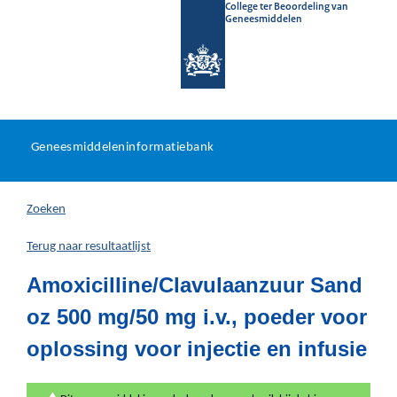
College ter Beoordeling van
Geneesmiddelen
Geneesmiddeleninformatieb
Ga
U
dir
Geneesmiddeleninformatiebank
na
bevindt
in
zich
Zoeken
hier:
Terug naar resultaatlijst
Amoxicilline/Clavulaanzuur Sand
oz 500 mg/50 mg i.v., poeder voor
oplossing voor injectie en infusie