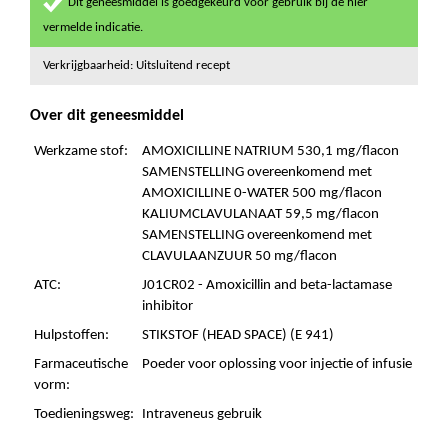
Dit geneesmiddel is goedgekeurd voor gebruik bij de hier
vermelde indicatie.
Verkrijgbaarheid: Uitsluitend recept
Over dit geneesmiddel
Werkzame stof:
AMOXICILLINE NATRIUM 530,1 mg/flacon
SAMENSTELLING overeenkomend met
AMOXICILLINE 0-WATER 500 mg/flacon
KALIUMCLAVULANAAT 59,5 mg/flacon
SAMENSTELLING overeenkomend met
CLAVULAANZUUR 50 mg/flacon
ATC:
J01CR02 - Amoxicillin and beta-lactamase
inhibitor
Hulpstoffen:
STIKSTOF (HEAD SPACE) (E 941)
Farmaceutische
Poeder voor oplossing voor injectie of infusie
vorm:
Toedieningsweg:
Intraveneus gebruik