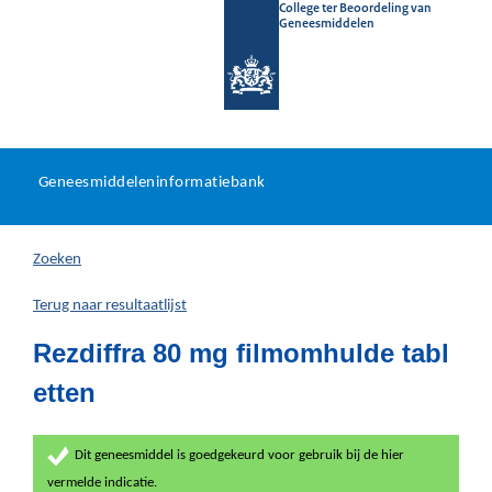
College ter Beoordeling van
Geneesmiddelen
Geneesmiddeleninformatieb
Ga
U
dir
Geneesmiddeleninformatiebank
na
bevindt
in
zich
Zoeken
hier:
Terug naar resultaatlijst
Rezdiffra 80 mg filmomhulde tabl
etten
Dit geneesmiddel is goedgekeurd voor gebruik bij de hier
vermelde indicatie.