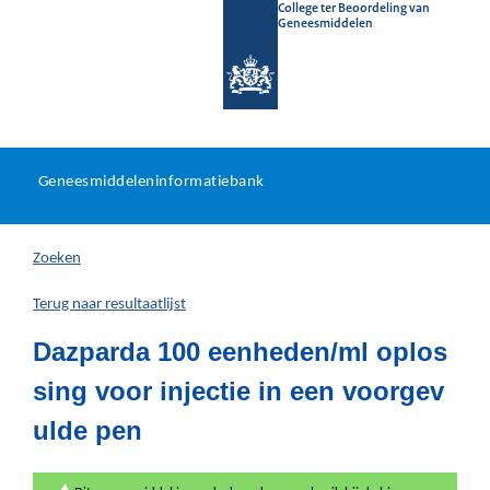
College ter Beoordeling van
Geneesmiddelen
Geneesmiddeleninformatieb
Ga
U
dir
Geneesmiddeleninformatiebank
na
bevindt
in
zich
Zoeken
hier:
Terug naar resultaatlijst
Dazparda 100 eenheden/ml oplos
sing voor injectie in een voorgev
ulde pen