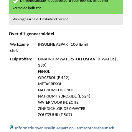
Dit geneesmiddel is goedgekeurd voor gebruik bij de hier
vermelde indicatie.
Verkrijgbaarheid: Uitsluitend recept
Over dit geneesmiddel
Werkzame
INSULINE ASPART 100 IE/ml
stof:
Hulpstoffen:
DINATRIUMWATERSTOFFOSFAAT 0-WATER (E
339)
FENOL
GLYCEROL (E 422)
METACRESOL
NATRIUMCHLORIDE
NATRIUMHYDROXIDE (E 524)
WATER VOOR INJECTIE
ZINKDICHLORIDE 0-WATER
ZOUTZUUR (E 507)
Informatie over Insulin Aspart op Farmacotherapeutisch