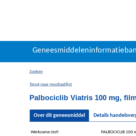
Geneesmiddeleninforma
Geneesmiddeleninformatieba
U
bevindt
zich
Zoeken
hier:
Terug naar resultaatlijst
Palbociclib Viatris 100 mg, fi
Over dit geneesmiddel
Details handelsve
Werkzame stof:
PALBOCICLIB 100 