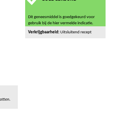
Dit geneesmiddel is goedgekeurd voor
gebruik bij de hier vermelde indicatie.
Verkrijgbaarheid:
Uitsluitend recept
atten.