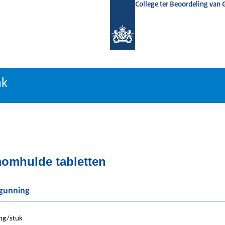
College ter Beoordeling van
tiebank
nk
lmomhulde tabletten
rgunning
mg/stuk