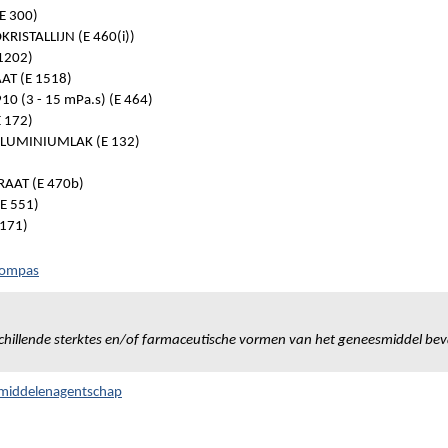
E 300)
RISTALLIJN (E 460(i))
1202)
AT (E 1518)
 (3 - 15 mPa.s) (E 464)
E 172)
LUMINIUMLAK (E 132)
AT (E 470b)
E 551)
 171)
 Kompas
chillende sterktes en/of farmaceutische vormen van het geneesmiddel bev
smiddelenagentschap