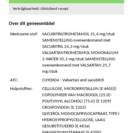
Verkrijgbaarheid: Uitsluitend recept
Over dit geneesmiddel
Werkzame stof:
SACUBITRILTROMETAMOL 31,4 mg/stuk
SAMENSTELLING overeenkomend met
SACUBITRIL 24,3 mg/stuk
VALSARTANTROMETAMOL MONOKALIUM
2-WATER 35,1 mg/stuk SAMENSTELLING
overeenkomend met VALSARTAN 25,7
mg/stuk
ATC:
C09DX04 - Valsartan and sacubitril
Hulpstoffen:
CELLULOSE, MICROKRISTALLIJN (E 460(i))
COPOLYMEER VAN MACROGOL (25,0)-
POLY(VINYL ALCOHOL) (75,0) (E 1209)
CROSPOVIDON (E 1202)
GLYCEROL MONOCAPRYLOCAPRAAT, TYPE I
HYDROXYPROPYLCELLULOSE, LAAG
GESUBSTITUEERD (E 463a)
MAGNESIUMSTEARAAT (E 470b)