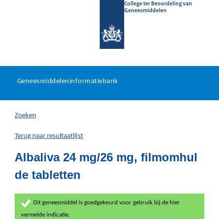
College ter Beoordeling van
Geneesmiddelen
Geneesmiddeleninformatieb
Ga
U
dir
Geneesmiddeleninformatiebank
na
bevindt
in
zich
Zoeken
hier:
Terug naar resultaatlijst
Albaliva 24 mg/26 mg, filmomhul
de tabletten
Dit geneesmiddel is goedgekeurd voor gebruik bij de hier
vermelde indicatie.