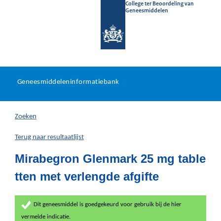
College ter Beoordeling van
Geneesmiddelen
Geneesmiddeleninformatieb
Ga
U
dir
Geneesmiddeleninformatiebank
na
bevindt
in
zich
Zoeken
hier:
Terug naar resultaatlijst
Mirabegron Glenmark 25 mg table
tten met verlengde afgifte
Dit geneesmiddel is goedgekeurd voor gebruik bij de hier
vermelde indicatie.