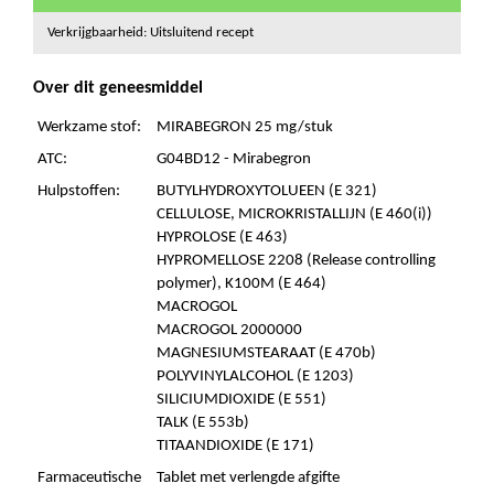
Verkrijgbaarheid: Uitsluitend recept
Over dit geneesmiddel
Werkzame stof:
MIRABEGRON 25 mg/stuk
ATC:
G04BD12 - Mirabegron
Hulpstoffen:
BUTYLHYDROXYTOLUEEN (E 321)
CELLULOSE, MICROKRISTALLIJN (E 460(i))
HYPROLOSE (E 463)
HYPROMELLOSE 2208 (Release controlling
polymer), K100M (E 464)
MACROGOL
MACROGOL 2000000
MAGNESIUMSTEARAAT (E 470b)
POLYVINYLALCOHOL (E 1203)
SILICIUMDIOXIDE (E 551)
TALK (E 553b)
TITAANDIOXIDE (E 171)
Farmaceutische
Tablet met verlengde afgifte