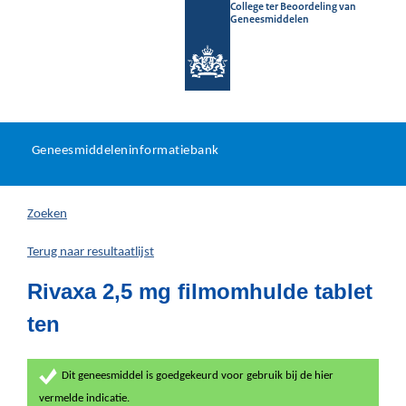
College ter Beoordeling van
Geneesmiddelen
Geneesmiddeleninformatieb
Ga
U
dir
Geneesmiddeleninformatiebank
na
bevindt
in
zich
Zoeken
hier:
Terug naar resultaatlijst
Rivaxa 2,5 mg filmomhulde tablet
ten
Dit geneesmiddel is goedgekeurd voor gebruik bij de hier
vermelde indicatie.