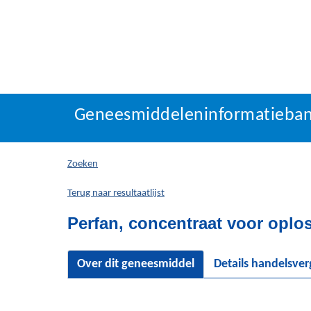
Geneesmiddeleninforma
Geneesmiddeleninformatieba
U
bevindt
zich
Zoeken
hier:
Terug naar resultaatlijst
Perfan, concentraat voor oplo
Over dit geneesmiddel
Details handelsve