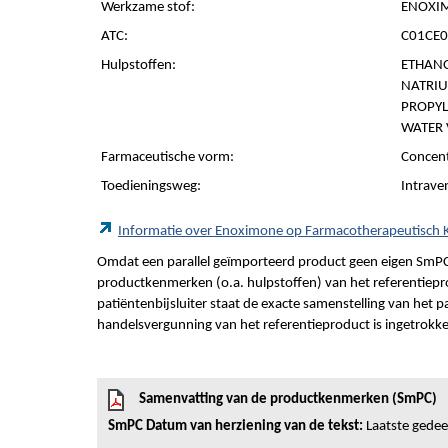
Werkzame stof:
ENOXI
ATC:
C01CE0
Hulpstoffen:
ETHANO
NATRIU
PROPYL
WATER 
Farmaceutische vorm:
Concent
Toedieningsweg:
Intrave
Informatie over Enoximone op Farmacotherapeutisch
Omdat een parallel geïmporteerd product geen eigen SmPC
productkenmerken (o.a. hulpstoffen) van het referentiepro
patiëntenbijsluiter staat de exacte samenstelling van het 
handelsvergunning van het referentieproduct is ingetrokk
Samenvatting van de productkenmerken (SmPC)
SmPC Datum van herziening van de tekst:
Laatste gedeel