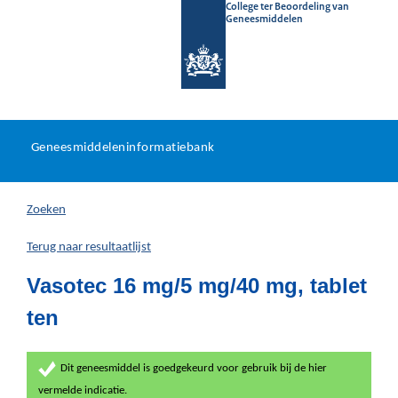
College ter Beoordeling van
Geneesmiddelen
Geneesmiddeleninformatieb
Ga
U
dir
Geneesmiddeleninformatiebank
na
bevindt
in
zich
Zoeken
hier:
Terug naar resultaatlijst
Vasotec 16 mg/5 mg/40 mg, tablet
ten
Dit geneesmiddel is goedgekeurd voor gebruik bij de hier
vermelde indicatie.