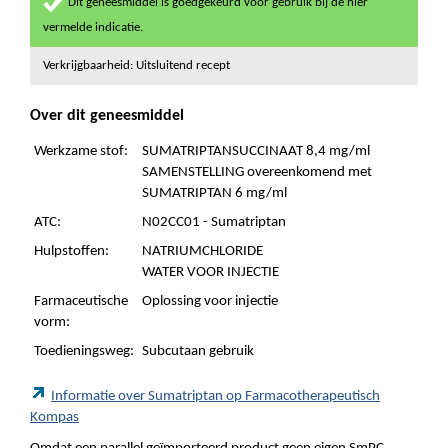
Dit geneesmiddel is goedgekeurd voor gebruik bij de hier
vermelde indicatie.
Verkrijgbaarheid: Uitsluitend recept
Over dit geneesmiddel
Werkzame stof:
SUMATRIPTANSUCCINAAT 8,4 mg/ml
SAMENSTELLING overeenkomend met
SUMATRIPTAN 6 mg/ml
ATC:
N02CC01 - Sumatriptan
Hulpstoffen:
NATRIUMCHLORIDE
WATER VOOR INJECTIE
Farmaceutische
Oplossing voor injectie
vorm:
Toedieningsweg:
Subcutaan gebruik
Informatie over Sumatriptan op Farmacotherapeutisch
Kompas