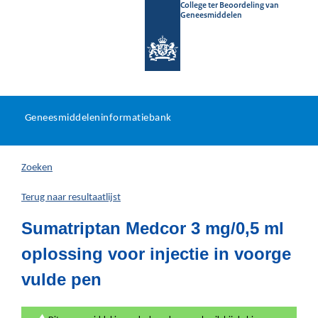
College ter Beoordeling van
Geneesmiddelen
Geneesmiddeleninformatieb
Ga
U
dir
Geneesmiddeleninformatiebank
na
bevindt
in
zich
Zoeken
hier:
Terug naar resultaatlijst
Sumatriptan Medcor 3 mg/0,5 ml
oplossing voor injectie in voorge
vulde pen