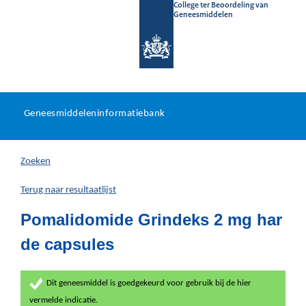
College ter Beoordeling van
Geneesmiddelen
Geneesmiddeleninformatieb
Ga
U
dir
Geneesmiddeleninformatiebank
na
bevindt
in
zich
Zoeken
hier:
Terug naar resultaatlijst
Pomalidomide Grindeks 2 mg har
de capsules
Dit geneesmiddel is goedgekeurd voor gebruik bij de hier
vermelde indicatie.