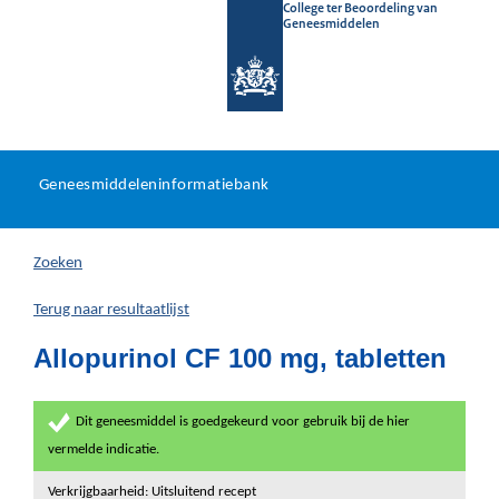
College ter Beoordeling van
Geneesmiddelen
Geneesmiddeleninformatieb
Ga
U
dir
Geneesmiddeleninformatiebank
na
bevindt
in
zich
Zoeken
hier:
Terug naar resultaatlijst
Allopurinol CF 100 mg, tabletten
Dit geneesmiddel is goedgekeurd voor gebruik bij de hier
vermelde indicatie.
Verkrijgbaarheid: Uitsluitend recept