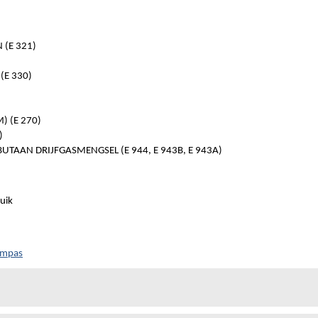
(E 321)
(E 330)
) (E 270)
)
TAAN DRIJFGASMENGSEL (E 944, E 943B, E 943A)
uik
ompas