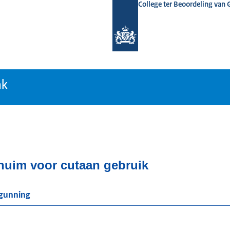
College ter Beoordeling van
tiebank
nk
huim voor cutaan gebruik
rgunning