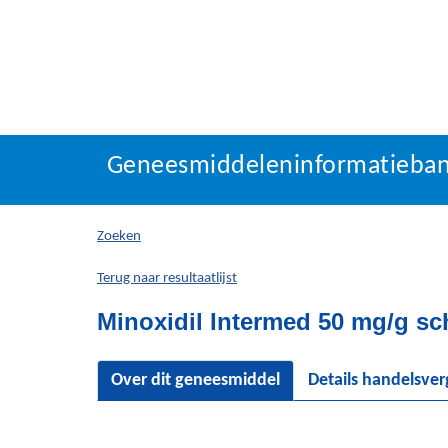
Geneesmiddeleninforma
Geneesmiddeleninformatieba
U
bevindt
zich
Zoeken
hier:
Terug naar resultaatlijst
Minoxidil Intermed 50 mg/g sc
Over dit geneesmiddel
Details handelsve