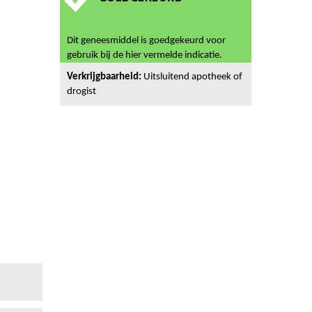
Dit geneesmiddel is goedgekeurd voor
gebruik bij de hier vermelde indicatie.
Verkrijgbaarheid:
Uitsluitend apotheek of
drogist