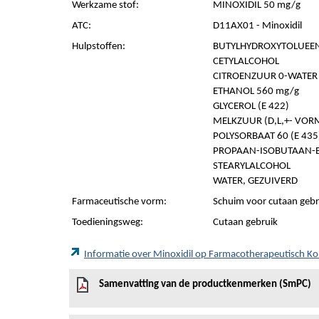
Werkzame stof:
MINOXIDIL 50 mg/g
ATC:
D11AX01 - Minoxidil
Hulpstoffen:
BUTYLHYDROXYTOLUEEN 
CETYLALCOHOL
CITROENZUUR 0-WATER 
ETHANOL 560 mg/g
GLYCEROL (E 422)
MELKZUUR (D,L,+- VORM
POLYSORBAAT 60 (E 435
PROPAAN-ISOBUTAAN-BU
STEARYLALCOHOL
WATER, GEZUIVERD
Farmaceutische vorm:
Schuim voor cutaan gebr
Toedieningsweg:
Cutaan gebruik
Informatie over Minoxidil op Farmacotherapeutisch K
Samenvatting van de productkenmerken (SmPC)