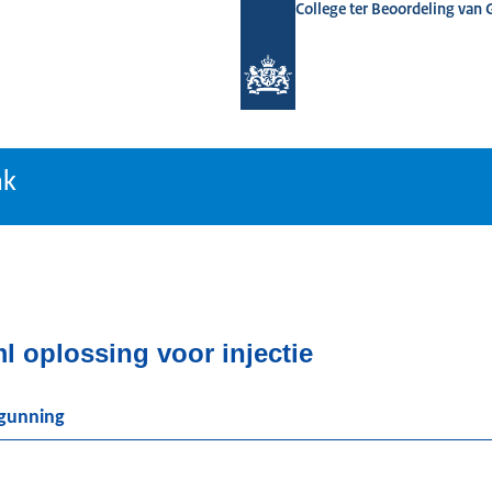
College ter Beoordeling van
tiebank
nk
 oplossing voor injectie
rgunning