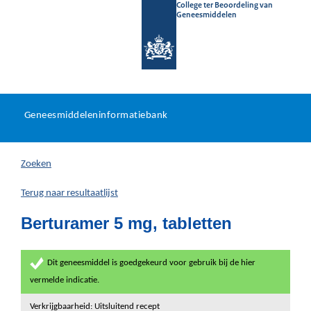
College ter Beoordeling van
Geneesmiddelen
Geneesmiddeleninformatieb
Ga
U
dir
Geneesmiddeleninformatiebank
na
bevindt
in
zich
Zoeken
hier:
Terug naar resultaatlijst
Berturamer 5 mg, tabletten
Dit geneesmiddel is goedgekeurd voor gebruik bij de hier
vermelde indicatie.
Verkrijgbaarheid: Uitsluitend recept