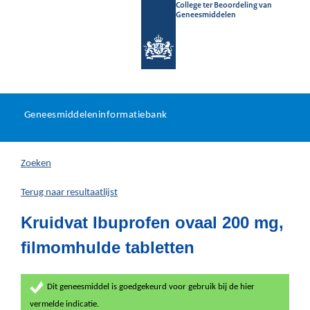
College ter Beoordeling van
Geneesmiddelen
Geneesmiddeleninformatieb
Ga
U
dir
Geneesmiddeleninformatiebank
na
bevindt
in
zich
Zoeken
hier:
Terug naar resultaatlijst
Kruidvat Ibuprofen ovaal 200 mg,
filmomhulde tabletten
Dit geneesmiddel is goedgekeurd voor gebruik bij de hier
vermelde indicatie.