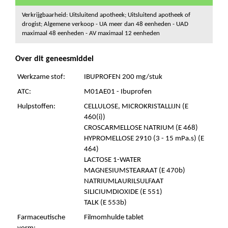
Verkrijgbaarheid: Uitsluitend apotheek; Uitsluitend apotheek of
drogist; Algemene verkoop - UA meer dan 48 eenheden - UAD
maximaal 48 eenheden - AV maximaal 12 eenheden
Over dit geneesmiddel
Werkzame stof:
IBUPROFEN 200 mg/stuk
ATC:
M01AE01 - Ibuprofen
Hulpstoffen:
CELLULOSE, MICROKRISTALLIJN (E
460(i))
CROSCARMELLOSE NATRIUM (E 468)
HYPROMELLOSE 2910 (3 - 15 mPa.s) (E
464)
LACTOSE 1-WATER
MAGNESIUMSTEARAAT (E 470b)
NATRIUMLAURILSULFAAT
SILICIUMDIOXIDE (E 551)
TALK (E 553b)
Farmaceutische
Filmomhulde tablet