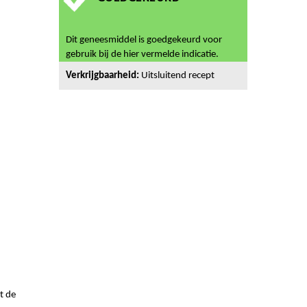
Dit geneesmiddel is goedgekeurd voor
gebruik bij de hier vermelde indicatie.
Verkrijgbaarheid:
Uitsluitend recept
t de