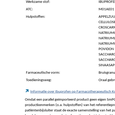
Werkzame stof:
IBUPROFE
ATC:
M01AE01 -
Hulpstoffen:
APPELZUUR
CELLULOSE
CROSCARM
NATRIUMC
NATRIUML
NATRIUMW
POVIDON K
SACCHARO
SACCHAR
SINAASA
Farmaceutische vorm:
Bruisgranu
Toedieningsweg:
Oraal gebr
Informatie over Ibuprofen op Farmacotherapeutisch 
Omdat een parallel geïmporteerd product geen eigen SmPC
productkenmerken (o.a. hulpstoffen) van het referentiepro
patiëntenbijsluiter staat de exacte samenstelling van het 