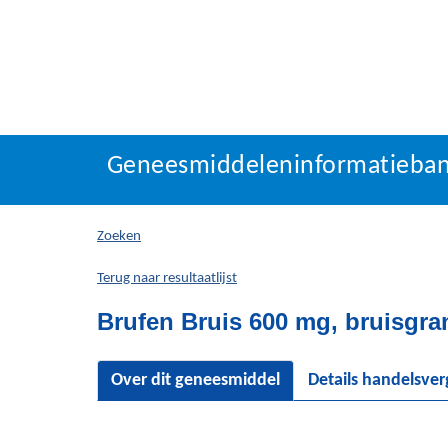
Geneesmiddeleninforma
Geneesmiddeleninformatieba
U
bevindt
zich
Zoeken
hier:
Terug naar resultaatlijst
Brufen Bruis 600 mg, bruisgra
Over dit geneesmiddel
Details handelsve