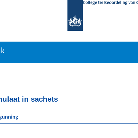
College ter Beoordeling van
tiebank
nk
nulaat in sachets
rgunning