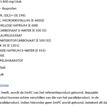
N 600 mg/stuk
 Ibuprofen
, (DL)(+-)(E 296)
, MICROKRISTALLIJN (E 460(i))
ELLOSE NATRIUM (E 468)
ARBONAAT 0-WATER (E 500 (I))
AURILSULFAAT
ATERSTOFCARBONAAT (E 500 (II))
 30 (E 1201)
IDE NATRIUM X-WATER (E 954)
OSE
PPELSMAAKSTOF
laat
uik
Kompas
 heeft, wordt de SmPC van het referentieproduct getoond. Bepaalde
duct kunnen echter verschillen van die van het parallelproduct. In de
parallelproduct. Indien hieronder geen SmPC wordt getoond, betekent dit da