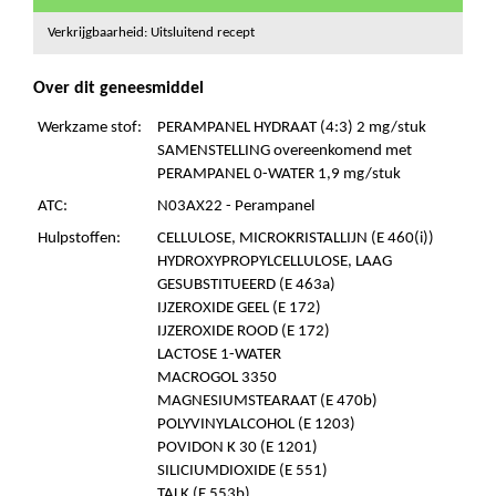
Verkrijgbaarheid: Uitsluitend recept
Over dit geneesmiddel
Werkzame stof:
PERAMPANEL HYDRAAT (4:3) 2 mg/stuk
SAMENSTELLING overeenkomend met
PERAMPANEL 0-WATER 1,9 mg/stuk
ATC:
N03AX22 - Perampanel
Hulpstoffen:
CELLULOSE, MICROKRISTALLIJN (E 460(i))
HYDROXYPROPYLCELLULOSE, LAAG
GESUBSTITUEERD (E 463a)
IJZEROXIDE GEEL (E 172)
IJZEROXIDE ROOD (E 172)
LACTOSE 1-WATER
MACROGOL 3350
MAGNESIUMSTEARAAT (E 470b)
POLYVINYLALCOHOL (E 1203)
POVIDON K 30 (E 1201)
SILICIUMDIOXIDE (E 551)
TALK (E 553b)