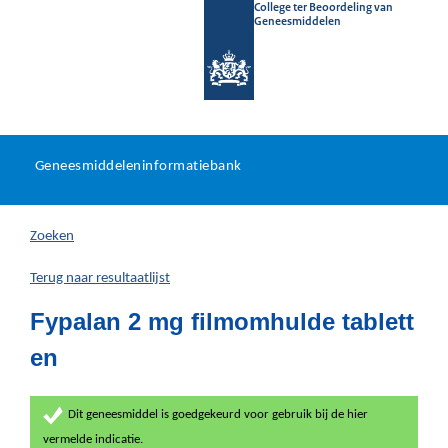
College ter Beoordeling van
Geneesmiddelen
Geneesmiddeleninformatieb
Ga
U
dir
Geneesmiddeleninformatiebank
na
bevindt
in
zich
Zoeken
hier:
Terug naar resultaatlijst
Fypalan 2 mg filmomhulde tablett
en
Dit geneesmiddel is goedgekeurd voor gebruik bij de hier
vermelde indicatie.