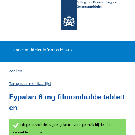
College ter Beoordeling van
Geneesmiddelen
Geneesmiddeleninformatieb
Ga
U
dir
Geneesmiddeleninformatiebank
na
bevindt
in
zich
Zoeken
hier:
Terug naar resultaatlijst
Fypalan 6 mg filmomhulde tablett
en
Dit geneesmiddel is goedgekeurd voor gebruik bij de hier
vermelde indicatie.