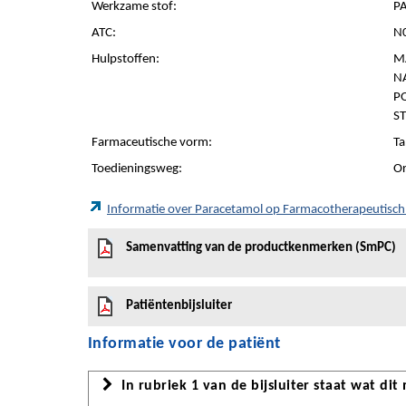
Werkzame stof:
P
ATC:
N0
Hulpstoffen:
M
N
PO
S
Farmaceutische vorm:
Ta
Toedieningsweg:
Or
Informatie over Paracetamol op Farmacotherapeutisc
Samenvatting van de productkenmerken (SmPC)
Patiëntenbijsluiter
Informatie voor de patiënt
In rubriek 1 van de bijsluiter staat wat dit