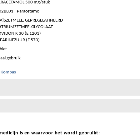
ARACETAMOL 500 mg/stuk
2BE01 - Paracetamol
AÏSZETMEEL, GEPREGELATINEERD
ATRIUMZETMEELGLYCOLAAT
VIDON K 30 (E 1201)
TEARINEZUUR (E 570)
blet
aal gebruik
h Kompas
 medicijn is en waarvoor het wordt gebruikt: