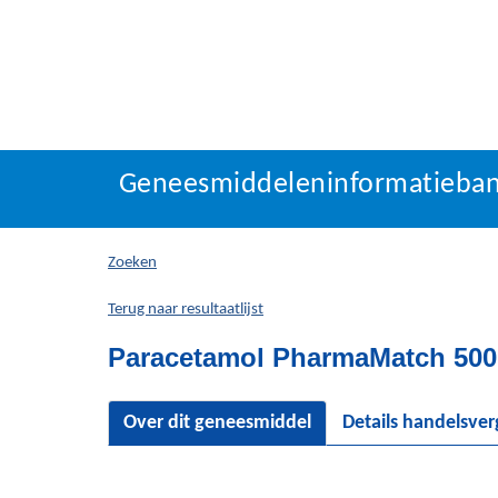
Geneesmiddeleninforma
Geneesmiddeleninformatieba
U
bevindt
zich
Zoeken
hier:
Terug naar resultaatlijst
Paracetamol PharmaMatch 500 
Over dit geneesmiddel
Details handelsve