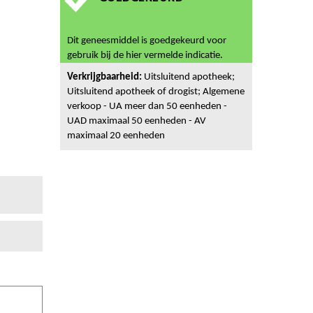
Dit geneesmiddel is goedgekeurd voor
gebruik bij de hier vermelde indicatie.
Verkrijgbaarheid:
Uitsluitend apotheek;
Uitsluitend apotheek of drogist; Algemene
verkoop - UA meer dan 50 eenheden -
UAD maximaal 50 eenheden - AV
maximaal 20 eenheden