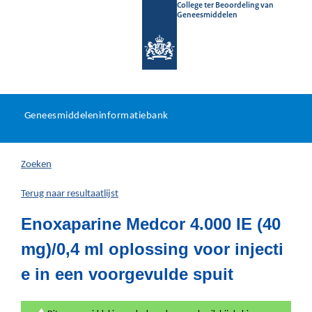
College ter Beoordeling van
Geneesmiddelen
Geneesmiddeleninformatieb
Ga
U
dir
Geneesmiddeleninformatiebank
na
bevindt
in
zich
Zoeken
hier:
Terug naar resultaatlijst
Enoxaparine Medcor 4.000 IE (40
mg)/0,4 ml oplossing voor injecti
e in een voorgevulde spuit