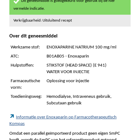
Dit geneesmiddel is goedgekeurd voor gebruik bij de hier
vermelde indicatie.
Verkrijgbaarheid: Uitsluitend recept
Over dit geneesmiddel
Werkzame stof:
ENOXAPARINE NATRIUM 100 mg/ml
ATC:
B01AB05 - Enoxaparin
Hulpstoffen:
STIKSTOF (HEAD SPACE) (E 941)
WATER VOOR INJECTIE
Farmaceutische
Oplossing voor injectie
vorm:
Toedieningsweg:
Hemodialyse, Intraveneus gebruik,
Subcutaan gebruik
Informatie over Enoxaparin op Farmacotherapeutisch
Kompas
Omdat een parallel geïmporteerd product geen eigen SmPC