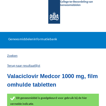
College ter Beoordeling van
Geneesmiddelen
Geneesmiddeleninformatieb
Ga
U
dir
Geneesmiddeleninformatiebank
na
bevindt
in
zich
Zoeken
hier:
Terug naar resultaatlijst
Valaciclovir Medcor 1000 mg, film
omhulde tabletten
Dit geneesmiddel is goedgekeurd voor gebruik bij de hier
vermelde indicatie.