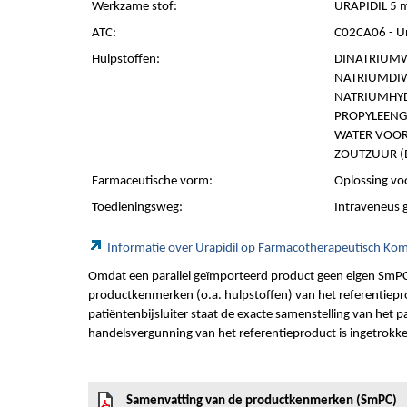
Werkzame stof:
URAPIDIL 5 
ATC:
C02CA06 - Ur
Hulpstoffen:
DINATRIUMW
NATRIUMDIW
NATRIUMHYD
PROPYLEENGL
WATER VOOR 
ZOUTZUUR (E
Farmaceutische vorm:
Oplossing voo
Toedieningsweg:
Intraveneus 
Informatie over Urapidil op Farmacotherapeutisch Ko
Omdat een parallel geïmporteerd product geen eigen SmPC
productkenmerken (o.a. hulpstoffen) van het referentiepro
patiëntenbijsluiter staat de exacte samenstelling van het 
handelsvergunning van het referentieproduct is ingetrokk
Samenvatting van de productkenmerken (SmPC)