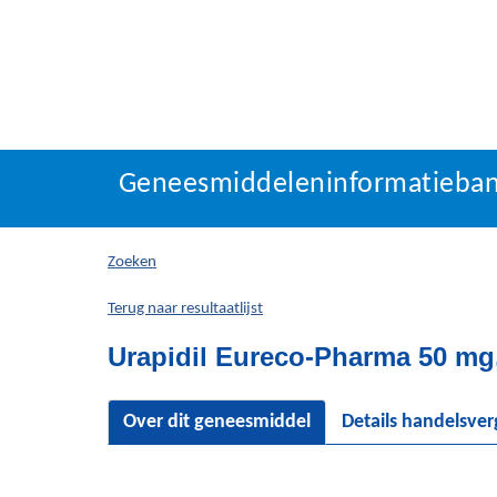
Geneesmiddeleninforma
Geneesmiddeleninformatieba
U
bevindt
zich
Zoeken
hier:
Terug naar resultaatlijst
Urapidil Eureco-Pharma 50 mg, 
Over dit geneesmiddel
Details handelsve