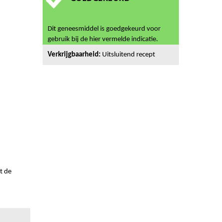
Dit geneesmiddel is goedgekeurd voor
gebruik bij de hier vermelde indicatie.
Verkrijgbaarheid:
Uitsluitend recept
t de