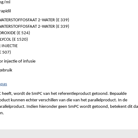
mg/ml
apidil
ATERSTOFFOSFAAT 2-WATER (E 339)
ATERSTOFFOSFAAT 2-WATER (E 339)
ROXIDE (E 524)
YCOL (E 1520)
INJECTIE
 507)
r injectie of infusie
gebruik
mpas
 heeft, wordt de SmPC van het referentieproduct getoond. Bepaalde
duct kunnen echter verschillen van die van het parallelproduct. In de
parallelproduct. Indien hieronder geen SmPC wordt getoond, betekent dit da
en.