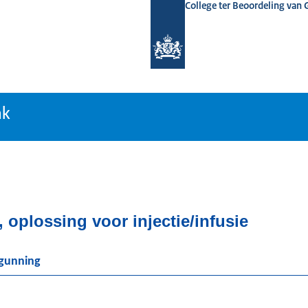
College ter Beoordeling van
tiebank
nk
oplossing voor injectie/infusie
rgunning