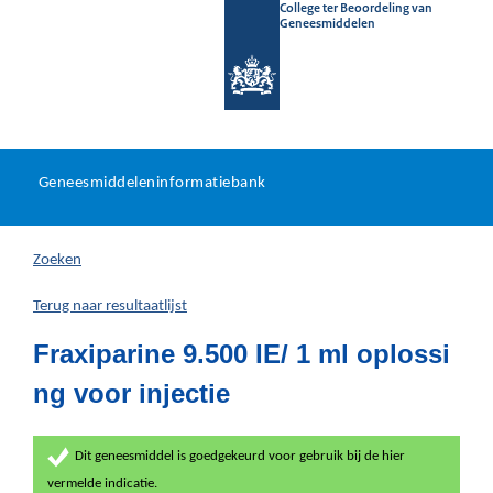
College ter Beoordeling van
Geneesmiddelen
Geneesmiddeleninformatieb
Ga
U
dir
Geneesmiddeleninformatiebank
na
bevindt
in
zich
Zoeken
hier:
Terug naar resultaatlijst
Fraxiparine 9.500 IE/ 1 ml oplossi
ng voor injectie
Dit geneesmiddel is goedgekeurd voor gebruik bij de hier
vermelde indicatie.