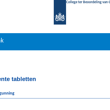
College ter Beoordeling van
tiebank
nk
nte tabletten
rgunning