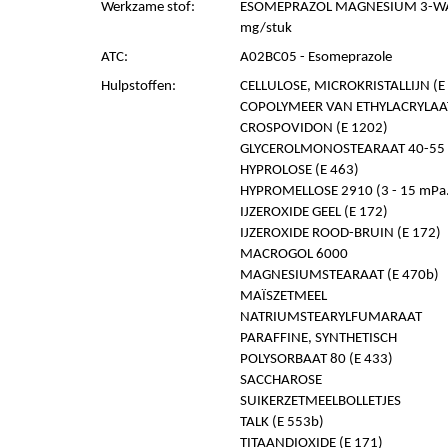
Werkzame stof:
ESOMEPRAZOL MAGNESIUM 3-WAT
mg/stuk
ATC:
A02BC05 - Esomeprazole
Hulpstoffen:
CELLULOSE, MICROKRISTALLIJN (E 
COPOLYMEER VAN ETHYLACRYLAA
CROSPOVIDON (E 1202)
GLYCEROLMONOSTEARAAT 40-55 (
HYPROLOSE (E 463)
HYPROMELLOSE 2910 (3 - 15 mPa.s
IJZEROXIDE GEEL (E 172)
IJZEROXIDE ROOD-BRUIN (E 172)
MACROGOL 6000
MAGNESIUMSTEARAAT (E 470b)
MAÏSZETMEEL
NATRIUMSTEARYLFUMARAAT
PARAFFINE, SYNTHETISCH
POLYSORBAAT 80 (E 433)
SACCHAROSE
SUIKERZETMEELBOLLETJES
TALK (E 553b)
TITAANDIOXIDE (E 171)