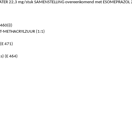
ER 22,3 mg/stuk SAMENSTELLING overeenkomend met ESOMEPRAZOL 
460(i))
T-METHACRYLZUUR (1:1)
E 471)
) (E 464)