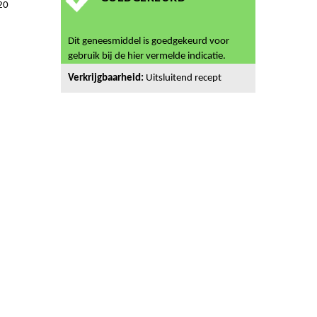
20
Dit geneesmiddel is goedgekeurd voor
gebruik bij de hier vermelde indicatie.
Verkrijgbaarheid:
Uitsluitend recept