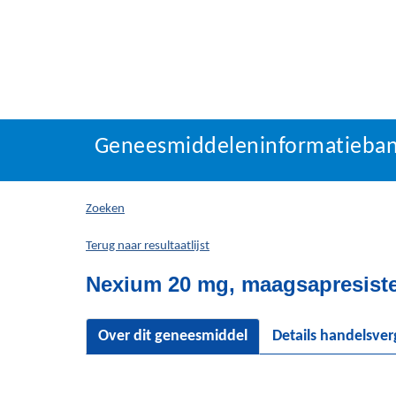
Geneesmiddeleninforma
Geneesmiddeleninformatieba
U
bevindt
zich
Zoeken
hier:
Terug naar resultaatlijst
Nexium 20 mg, maagsapresiste
Over dit geneesmiddel
Details handelsve