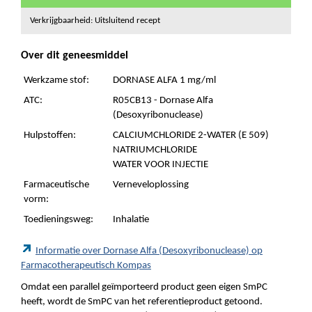
Verkrijgbaarheid: Uitsluitend recept
Over dit geneesmiddel
Werkzame stof:
DORNASE ALFA 1 mg/ml
ATC:
R05CB13 - Dornase Alfa
(Desoxyribonuclease)
Hulpstoffen:
CALCIUMCHLORIDE 2-WATER (E 509)
NATRIUMCHLORIDE
WATER VOOR INJECTIE
Farmaceutische
Verneveloplossing
vorm:
Toedieningsweg:
Inhalatie
Informatie over Dornase Alfa (Desoxyribonuclease) op
Farmacotherapeutisch Kompas
Omdat een parallel geïmporteerd product geen eigen SmPC
heeft, wordt de SmPC van het referentieproduct getoond.