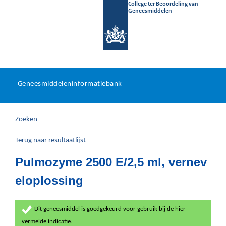
College ter Beoordeling van
Geneesmiddelen
Geneesmiddeleninformatieb
Ga
U
dir
Geneesmiddeleninformatiebank
na
bevindt
in
zich
Zoeken
hier:
Terug naar resultaatlijst
Pulmozyme 2500 E/2,5 ml, vernev
eloplossing
Dit geneesmiddel is goedgekeurd voor gebruik bij de hier
vermelde indicatie.